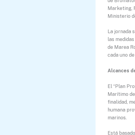
de Bromatol
Marketing, F
Ministerio d
La jornada 
las medidas
de Marea Ro
cada uno de 
Alcances de
El “Plan Pro
Marítimo de
finalidad, m
humana prov
marinos.
Está basado