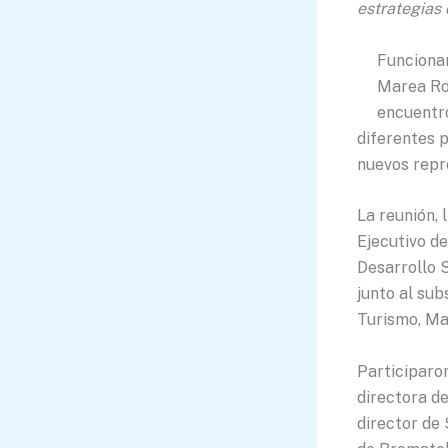
estrategias 
Funcionar
Marea Roj
encuentro
diferentes 
nuevos repr
La reunión,
Ejecutivo d
Desarrollo S
junto al sub
Turismo, Mar
Participaron
directora d
director de