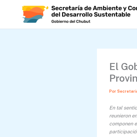
Ir
al
contenido
El Gob
Provi
Por
Secretari
En tal senti
reunieron e
componen el 
participaci