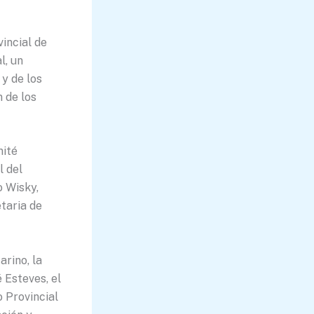
incial de
l, un
y de los
 de los
mité
l del
o Wisky,
taria de
rino, la
 Esteves, el
 Provincial