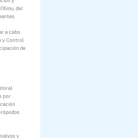
ción y
Obinu, del
pantes.
ar a cabo
n y Control
cipación de
itoral
e por
icación
erópodos
ivalvos y