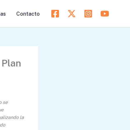
ias
Contacto
 Plan
o se
ue
alizando la
ndo