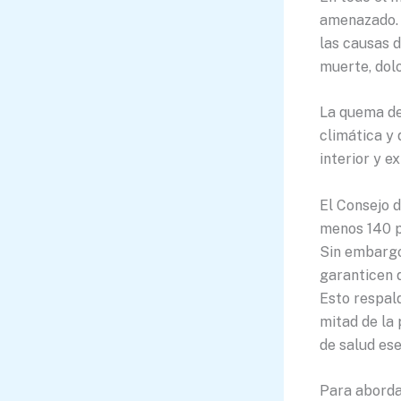
amenazado. 
las causas 
muerte, dolo
La quema de
climática y 
interior y e
El Consejo 
menos 140 p
Sin embargo
garanticen 
Esto respal
mitad de la
de salud ese
Para abordar