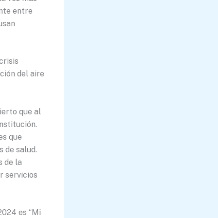
nte entre
ausan
risis
ción del aire
erto que al
stitución.
es que
s de salud.
 de la
 servicios
 2024 es “Mi