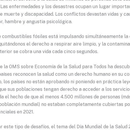
Las enfermedades y los desastres ocupan un lugar importa
de muerte y discapacidad. Los conflictos devastan vidas y c
r, hambre y angustia psicológica.
 combustibles fósiles está impulsando simultáneamente la c
quitándonos el derecho a respirar aire limpio, y la contamina
xterior se cobra una vida cada cinco segundos.
de la OMS sobre Economía de la Salud para Todos ha descubi
aíses reconocen la salud como un derecho humano en su con
, los países no están aprobando ni poniendo en práctica ley
que sus poblaciones tengan derecho a acceder a los servicio
da el hecho de que al menos 4.500 millones de personas (más
 población mundial) no estaban completamente cubiertas por
nciales en 2021.
 este tipo de desafíos, el tema del Día Mundial de la Salud