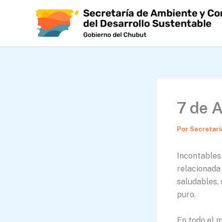
Ir
al
contenido
7 de A
Por
Secretari
Incontables
relacionada
saludables, 
puro.
En todo el 