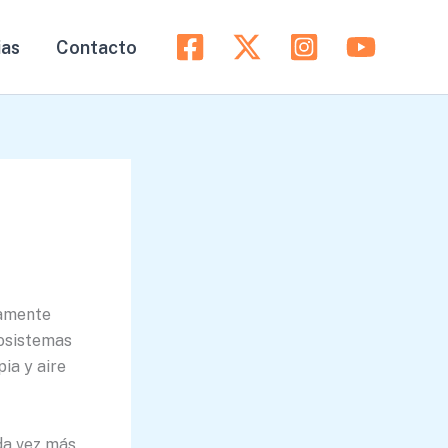
ias
Contacto
tamente
cosistemas
ia y aire
ada vez más