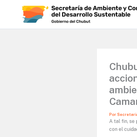
Ir
al
contenido
Chubu
accion
ambien
Cama
Por
Secretari
A tal fin, s
con el cuida