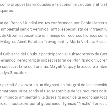
í como propuestas vinculadas a la economía circular y al tr
squeros.
ón del Banco Mundial estuvo conformada por Pablo Herrera
 ambiental senior; Verónica Raffo, especialista de infraestr
s de Groot, especialista en manejo de recursos hídricos senio
Milagros Aimé, Esteban Travaglianti y María Victoria Frasca
el Gobierno del Chubut participaron el subsecretario de Ges
Fernando Pergoraro; la subsecretaria de Planificación, Lore
a subsecretaria de Turismo, Magalí Volpi; y la asesora ambi
ladys González.
 permitió avanzar en un diagnóstico integral de las necesid
marones, priorizando el uso sostenible de los recursos natu
l impacto ambiental y la diversificación de la economía local
íticas impulsadas por el gobernador Ignacio “Nacho” Torres 