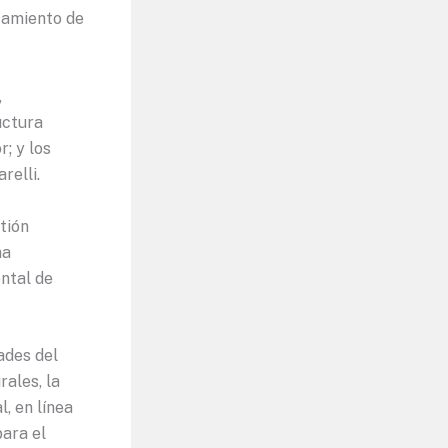
atamiento de
,
uctura
r; y los
relli.
tión
na
ental de
ades del
rales, la
, en línea
para el