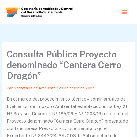
Ir
al
contenido
Consulta Pública Proyecto
denominado “Cantera Cerro
Dragón”
Por
Secretaria de Ambiente
/
29 de enero de 2025
En el marco del procedimiento técnico – administrativo de
Evaluación de Impacto Ambiental establecido en la Ley XI
Nº 35 y sus Decretos Nº 185/09 y Nº 1003/16 respecto del
Proyecto denominado “Cantera Cerro Dragón”, presentado
por la empresa Prekad S.R.L. que tramita bajo el
Expediente Nº 3443/24-SAyCDS; la Subsecretaría de