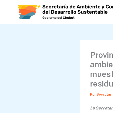
Ir
al
contenido
Provin
ambien
muest
resid
Por
Secretari
La Secretar