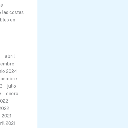
as
 las costas
bles en
5 abril
iembre
nio 2024
ciembre
3 julio
23 enero
2022
 2022
e 2021
ril 2021