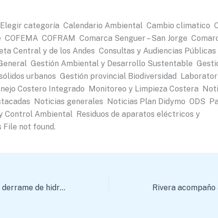
Elegir categoría Calendario Ambiental Cambio climatico 
e COFEMA COFRAM Comarca Senguer – San Jorge Comarc
eta Central y de los Andes Consultas y Audiencias Pública
eneral Gestión Ambiental y Desarrollo Sustentable Gestió
 sólidos urbanos Gestión provincial Biodiversidad Laborato
ejo Costero Integrado Monitoreo y Limpieza Costera Not
stacadas Noticias generales Noticias Plan Didymo ODS Pa
y Control Ambiental Residuos de aparatos eléctricos y
 File not found.
Contingencia por derrame de hidrocarburos: Ambiente solicito a petrolera el reemplazo del ducto para evitar nuevos incidentes