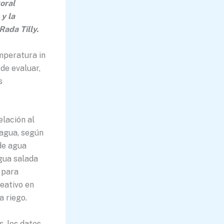
oral
 y la
ada Tilly.
mperatura in
 de evaluar,
s
elación al
 agua, según
de agua
agua salada
l para
reativo en
a riego.
, los datos