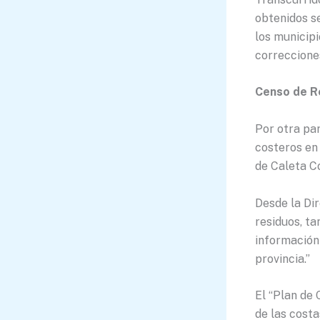
obtenidos s
los municip
correccione
Censo de R
Por otra par
costeros en
de Caleta Có
Desde la Di
residuos, ta
información 
provincia.”
El “Plan de 
de las costa