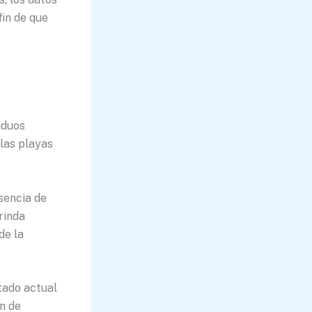
fin de que
iduos
las playas
sencia de
rinda
de la
tado actual
ón de