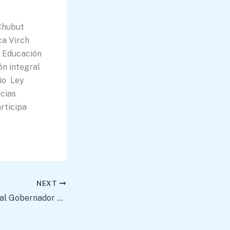
Chubut
a Virch
s Educación
n integral
rio Ley
icias
rticipa
NEXT
Rivera acompaño al Gobernador Torres en su encuentro con operadoras petroleras