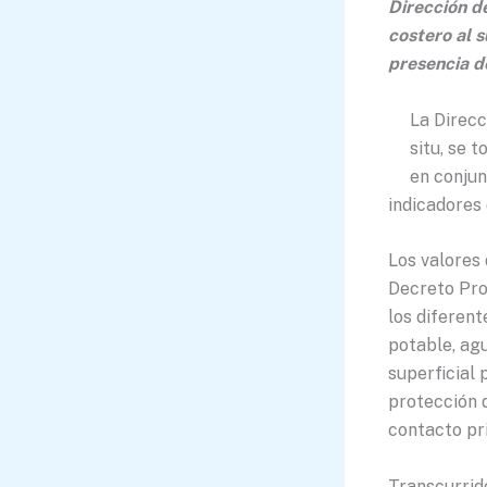
Dirección d
costero al s
presencia d
La Direcc
situ, se 
en conjun
indicadores 
Los valores 
Decreto Prov
los diferen
potable, agu
superficial 
protección d
contacto pr
Transcurrid