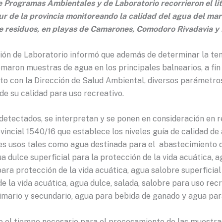
e Programas Ambientales y de Laboratorio recorrieron el lit
ur de la provincia monitoreando la calidad del agua del mar
e residuos, en playas de Camarones, Comodoro Rivadavia y R
ión de Laboratorio informó que además de determinar la te
tomaron muestras de agua en los principales balnearios, a fin
to con la Dirección de Salud Ambiental, diversos parámetro
de su calidad para uso recreativo.
detectados, se interpretan y se ponen en consideración en r
incial 1540/16 que establece los niveles guía de calidad de
tes usos tales como agua destinada para el abastecimiento 
a dulce superficial para la protección de la vida acuática, 
para protección de la vida acuática, agua salobre superficia
e la vida acuática, agua dulce, salada, salobre para uso rec
imario y secundario, agua para bebida de ganado y agua par
o el tiempo necesario para el procesamiento de las muestras